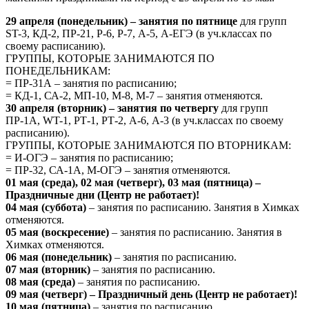
29 апреля (понедельник) – занятия по пятнице
для групп
ST-3, КД-2, ПР-21, Р-6, Р-7, А-5, А-ЕГЭ (в уч.классах по
своему расписанию).
ГРУППЫ, КОТОРЫЕ ЗАНИМАЮТСЯ ПО
ПОНЕДЕЛЬНИКАМ:
= ПР-31А – занятия по расписанию;
= КД-1, СА-2, МП-10, М-8, М-7 – занятия отменяются.
30 апреля (вторник) – занятия по четвергу
для групп
ПР-1А, WT-1, РТ-1, РТ-2, А-6, А-3 (в уч.классах по своему
расписанию).
ГРУППЫ, КОТОРЫЕ ЗАНИМАЮТСЯ ПО ВТОРНИКАМ:
= И-ОГЭ – занятия по расписанию;
= ПР-32, СА-1А, М-ОГЭ – занятия отменяются.
01 мая (среда), 02 мая (четверг), 03 мая (пятница) –
Праздничные дни (Центр не работает)!
04 мая (суббота)
– занятия по расписанию. Занятия в Химках
отменяются.
05 мая (воскресение)
– занятия по расписанию. Занятия в
Химках отменяются.
06 мая (понедельник)
– занятия по расписанию.
07 мая (вторник)
– занятия по расписанию.
08 мая (среда)
– занятия по расписанию.
09 мая (четверг) – Праздничный день (Центр не работает)!
10 мая (пятница)
– занятия по расписанию.