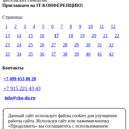
зрительских симпатий.
Приглашаем на IT-КОНФЕРЕНЦИЮ!
Страница:
1
2
3
4
5
6
7
8
9
10
11
12
13
14
15
16
17
18
19
20
21
22
23
24
25
26
27
28
29
30
31
32
33
34
35
36
37
38
39
40
41
42
Контакты
+7 499 653 80 20
+7 915 221 43 43
info@cko-do.ru
© Немцова Т.И. 1998-2026
Данный сайт использует файлы cookies для улучшения
Техподдержка:
info@cko-do.ru
работы сайта. Используя сайт или нажимая кнопку
Политика конфиденциальности
«Продолжить» вы соглашаетесь с использованием
Политика обработки файлов cookies