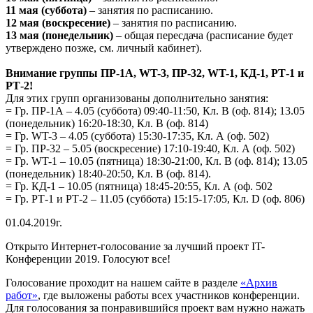
11 мая (суббота)
– занятия по расписанию.
12 мая (воскресение)
– занятия по расписанию.
13 мая (понедельник)
– общая пересдача (расписание будет
утверждено позже, см. личный кабинет).
Внимание группы ПР-1А, WT-3, ПР-32, WT-1, КД-1, РТ-1 и
РТ-2!
Для этих групп организованы дополнительно занятия:
= Гр. ПР-1А – 4.05 (суббота) 09:40-11:50, Кл. В (оф. 814); 13.05
(понедельник) 16:20-18:30, Кл. В (оф. 814)
= Гр. WT-3 – 4.05 (суббота) 15:30-17:35, Кл. А (оф. 502)
= Гр. ПР-32 – 5.05 (воскресение) 17:10-19:40, Кл. А (оф. 502)
= Гр. WT-1 – 10.05 (пятница) 18:30-21:00, Кл. В (оф. 814); 13.05
(понедельник) 18:40-20:50, Кл. В (оф. 814).
= Гр. КД-1 – 10.05 (пятница) 18:45-20:55, Кл. А (оф. 502
= Гр. РТ-1 и РТ-2 – 11.05 (суббота) 15:15-17:05, Кл. D (оф. 806)
01.04.2019г.
Открыто Интернет-голосование за лучший проект IT-
Конференции 2019. Голосуют все!
Голосование проходит на нашем сайте в разделе
«Архив
работ»
, где выложены работы всех участников конференции.
Для голосования за понравившийся проект вам нужно нажать