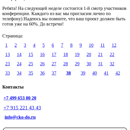
Ребята! На следующей неделе состоится 1-й смотр участников
конференции. Каждого из вас мы пригласим лично по
телефону) Надеюсь вы помните, что ваш проект должен быть
готов уже на 60%. До встречи!
Страница:
1
2
3
4
5
6
7
8
9
10
11
12
13
14
15
16
17
18
19
20
21
22
23
24
25
26
27
28
29
30
31
32
33
34
35
36
37
38
39
40
41
42
Контакты
+7 499 653 80 20
+7 915 221 43 43
info@cko-do.ru