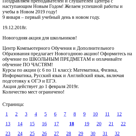
Поздравляем преподавателей и слушателей Центра с
наступающим Новым Годом! Желаем успешной работы и
учебы в Новом 2019 году!
9 января – первый учебный день в новом году.
19.12.2018г.
Новогодняя акция для школьников!
Центр Компьютерного Обучения и Дополнительного
Образования предлагает Новогоднюю акцию! Оформитесь на
обучение по ШКОЛЬНЫМ ПРЕДМЕТАМ и оплачивайте
обучение ПО ЧАСТЯМ!
Курсы по акции (с 6 по 11 класс): Математика, Физика,
Информатика, Русский язык и Английский язык, включая
подготовку к ОГЭ и ЕГЭ.
Акция действует до 1 февраля 2019г.
Количество мест ограничено!
Страница:
1
2
3
4
5
6
7
8
9
10
11
12
13
14
15
16
17
18
19
20
21
22
23
24
25
26
27
28
29
30
31
32