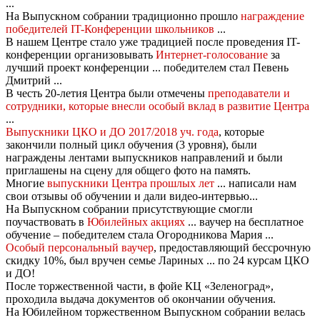
...
На Выпускном собрании традиционно прошло
награждение
победителей IT-Конференции школьников
...
В нашем Центре стало уже традицией после проведения IT-
конференции организовывать
Интернет-голосование
за
лучший проект конференции ... победителем стал Певень
Дмитрий ...
В честь 20-летия Центра были отмечены
преподаватели и
сотрудники, которые внесли особый вклад в развитие Центра
...
Выпускники ЦКО и ДО 2017/2018 уч. года
, которые
закончили полный цикл обучения (3 уровня), были
награждены лентами выпускников направлений и были
приглашены на сцену для общего фото на память.
Многие
выпускники Центра прошлых лет
... написали нам
свои отзывы об обучении и дали видео-интервью...
На Выпускном собрании присутствующие смогли
поучаствовать в
Юбилейных акциях
... ваучер на бесплатное
обучение – победителем стала Огородникова Мария ...
Особый персональный ваучер
, предоставляющий бессрочную
скидку 10%, был вручен семье Лариных ... по 24 курсам ЦКО
и ДО!
После торжественной части, в фойе КЦ «Зеленоград»,
проходила выдача документов об окончании обучения.
На Юбилейном торжественном Выпускном собрании велась