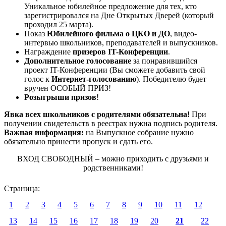
Уникальное юбилейное предложение для тех, кто
зарегистрировался на Дне Открытых Дверей (который
проходил 25 марта).
Показ
Юбилейного фильма о ЦКО и ДО
, видео-
интервью школьников, преподавателей и выпускников.
Награждение
призеров IT-Конференции
.
Дополнительное голосование
за понравившийся
проект IT-Конференции (Вы сможете добавить свой
голос к
Интернет-голосованию
). Победителю будет
вручен ОСОБЫЙ ПРИЗ!
Розыгрыши призов
!
Явка всех школьников с родителями обязательна!
При
получении свидетельств в реестрах нужна подпись родителя.
Важная информация:
на Выпускное собрание нужно
обязательно принести пропуск и сдать его.
ВХОД СВОБОДНЫЙ – можно приходить с друзьями и
родственниками!
Страница:
1
2
3
4
5
6
7
8
9
10
11
12
13
14
15
16
17
18
19
20
21
22