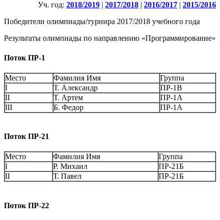
Уч. год:
2018/2019
|
2017/2018
|
2016/2017
|
2015/2016
Победители олимпиады/турнира 2017/2018 учебного года
Результаты олимпиады по направлению «Программирование»
Поток ПР-1
Место
Фамилия Имя
Группа
I
Т. Александр
ПР-1В
II
Т. Артем
ПР-1А
III
Б. Федор
ПР-1А
Поток ПР-21
Место
Фамилия Имя
Группа
I
Р. Михаил
ПР-21Б
II
Т. Павел
ПР-21Б
Поток ПР-22