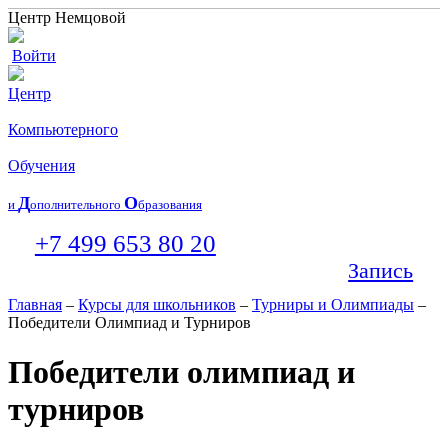
Центр Немцовой
Войти
Центр
Компьютерного
Обучения
Д
О
и
ополнительного
бразования
+7 499 653 80 20
Запись
Главная
–
Курсы для школьников
–
Турниры и Олимпиады
–
Победители Олимпиад и Турниров
Победители олимпиад и
турниров