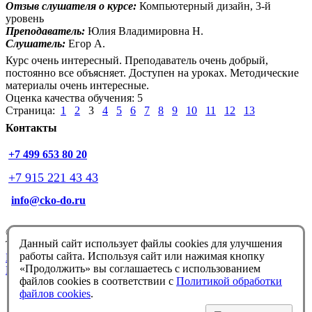
Отзыв слушателя о курсе:
Компьютерный дизайн, 3-й
уровень
Преподаватель:
Юлия Владимировна Н.
Слушатель:
Егор А.
Курс очень интересный. Преподаватель очень добрый,
постоянно все объясняет. Доступен на уроках. Методические
материалы очень интересные.
Оценка качества обучения: 5
Страница:
1
2
3
4
5
6
7
8
9
10
11
12
13
Контакты
+7 499 653 80 20
+7 915 221 43 43
info@cko-do.ru
© Немцова Т.И. 1998-2026
Данный сайт использует файлы cookies для улучшения
Техподдержка:
info@cko-do.ru
работы сайта. Используя сайт или нажимая кнопку
Политика конфиденциальности
«Продолжить» вы соглашаетесь с использованием
Политика обработки файлов cookies
файлов cookies в соответствии с
Политикой обработки
файлов cookies
.