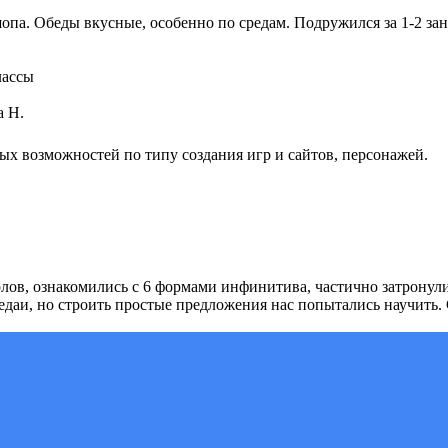
а. Обеды вкусные, особенно по средам. Подружился за 1-2 заня
лассы
а Н.
ых возможностей по типу создания игр и сайтов, персонажей.
олов, ознакомились с 6 формами инфинитива, частично затрону
едаи, но строить простые предложения нас попытались научить.