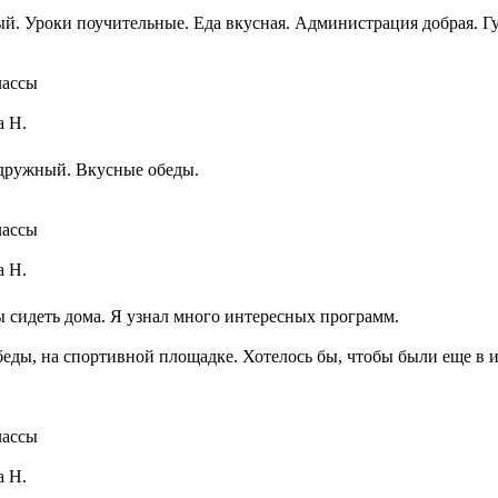
й. Уроки поучительные. Еда вкусная. Администрация добрая. Гу
лассы
а Н.
 дружный. Вкусные обеды.
лассы
а Н.
 сидеть дома. Я узнал много интересных программ.
беды, на спортивной площадке. Хотелось бы, чтобы были еще в 
лассы
а Н.