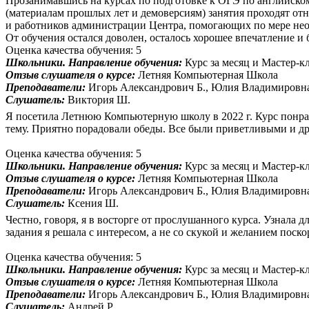
Прозанимавшись на курсах по подготовке к ОГЭ по английскому
(материалам прошлых лет и демоверсиям) занятия проходят отно
и работников администрации Центра, помогающих по мере необ
От обучения остался доволен, осталось хорошее впечатление и
Оценка качества обучения: 5
Школьники. Направление обучения:
Курс за месяц и Мастер-к
Отзыв слушателя о курсе:
Летняя Компьютерная Школа
Преподаватели:
Игорь Александрович Б., Юлия Владимировн
Слушатель:
Виктория Ш.
Я посетила Летнюю Компьютерную школу в 2022 г. Курс понрав
тему. Приятно порадовали обеды. Все были приветливыми и 
Оценка качества обучения: 5
Школьники. Направление обучения:
Курс за месяц и Мастер-к
Отзыв слушателя о курсе:
Летняя Компьютерная Школа
Преподаватели:
Игорь Александрович Б., Юлия Владимировн
Слушатель:
Ксения Ш.
Честно, говоря, я в восторге от прослушанного курса. Узнала
задания я решала с интересом, а не со скукой и желанием поско
Оценка качества обучения: 5
Школьники. Направление обучения:
Курс за месяц и Мастер-к
Отзыв слушателя о курсе:
Летняя Компьютерная Школа
Преподаватели:
Игорь Александрович Б., Юлия Владимировн
Слушатель:
Андрей Р.