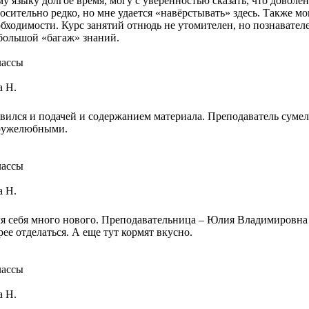
 языку долгое время, могу с уверенностью сказать, что доволен
сительно редко, но мне удается «навёрстывать» здесь. Также мо
ходимости. Курс занятий отнюдь не утомителен, но познавателе
 большой «багаж» знаний.
лассы
а Н.
ился и подачей и содержанием материала. Преподаватель сумел
дружелюбными.
лассы
а Н.
 для себя много нового. Преподавательница – Юлия Владимировна
рее отделаться. А еще тут кормят вкусно.
лассы
а Н.