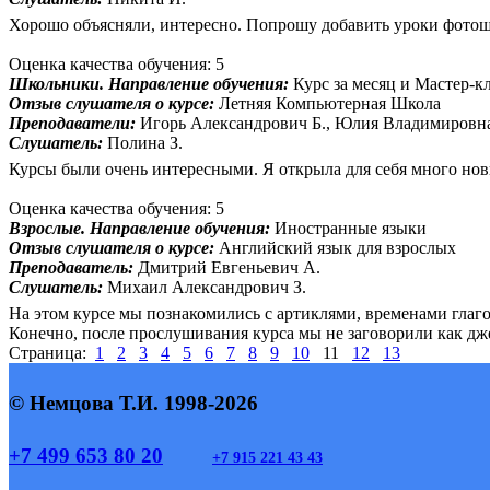
Хорошо объясняли, интересно. Попрошу добавить уроки фотошоп
Оценка качества обучения: 5
Школьники. Направление обучения:
Курс за месяц и Мастер-к
Отзыв слушателя о курсе:
Летняя Компьютерная Школа
Преподаватели:
Игорь Александрович Б., Юлия Владимировн
Слушатель:
Полина З.
Курсы были очень интересными. Я открыла для себя много нов
Оценка качества обучения: 5
Взрослые. Направление обучения:
Иностранные языки
Отзыв слушателя о курсе:
Английский язык для взрослых
Преподаватель:
Дмитрий Евгеньевич А.
Слушатель:
Михаил Александрович З.
На этом курсе мы познакомились с артиклями, временами глаг
Конечно, после прослушивания курса мы не заговорили как дж
Страница:
1
2
3
4
5
6
7
8
9
10
11
12
13
© Немцова Т.И. 1998-2026
+7 499 653 80 20
+7 915 221 43 43