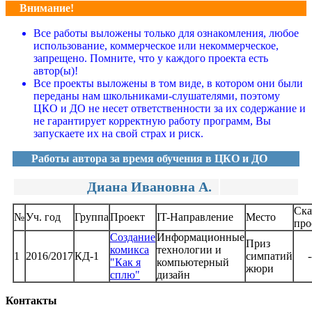
Внимание!
Все работы выложены только для ознакомления, любое
использование, коммерческое или некоммерческое,
запрещено. Помните, что у каждого проекта есть
автор(ы)!
Все проекты выложены в том виде, в котором они были
переданы нам школьниками-слушателями, поэтому
ЦКО и ДО не несет ответственности за их содержание и
не гарантирует корректную работу программ, Вы
запускаете их на свой страх и риск.
Работы автора за время обучения в ЦКО и ДО
Вернуться к общему списку
Диана Ивановна А.
Ска
№
Уч. год
Группа
Проект
IT-Направление
Место
про
Создание
Информационные
Приз
комикса
технологии и
1
2016/2017
КД-1
симпатий
-
"Как я
компьютерный
жюри
сплю"
дизайн
Контакты