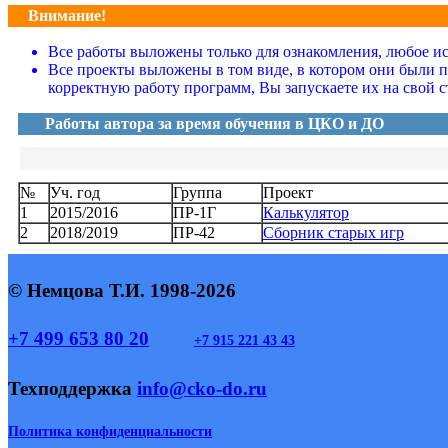
Внимание!
Все работы выложены только для ознакомления, любое исп
Все проекты выложены в том виде, в котором они были 
корректную работу программ, Вы запускаете их на свой с
Работы автора за время обучения в ЦКО и ДО
№
Уч. год
Группа
Проект
1
2015/2016
ПР-1Г
Калькулятор
2
2018/2019
ПР-42
Сборник старых игр
© Немцова Т.И. 1998-2026
+7 499 653 80 20
+7 915 221 43 43
Техподдержка
info@cko-do.ru
Политика конфиденциальности