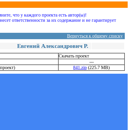
ите, что у каждого проекта есть автор(ы)!
сет ответственности за их содержание и не гарантирует
Вернуться к общему списку
Евгений Александрович Р.
Скачать проект
---
 проект)
841.zip
(225.7 MB)