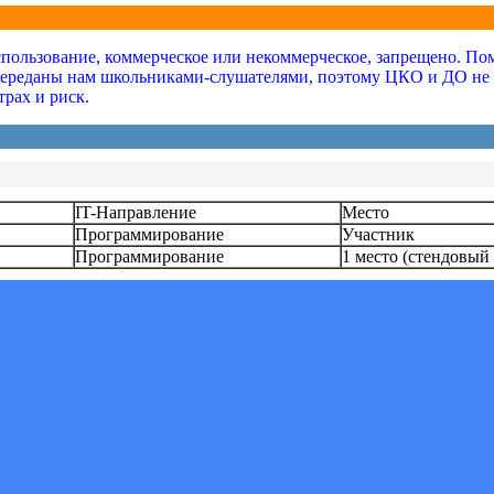
ользование, коммерческое или некоммерческое, запрещено. Помн
переданы нам школьниками-слушателями, поэтому ЦКО и ДО не не
трах и риск.
IT-Направление
Место
Программирование
Участник
Программирование
1 место (стендовый