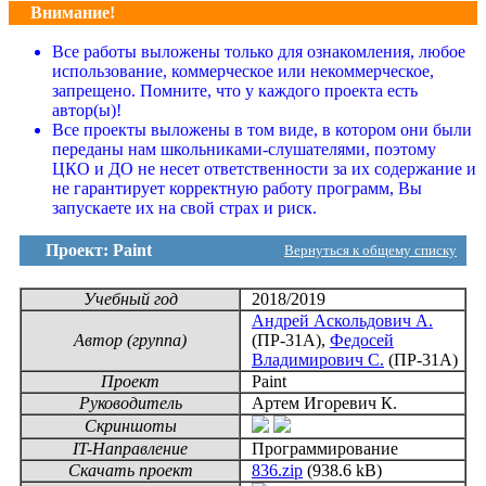
Внимание!
Все работы выложены только для ознакомления, любое
использование, коммерческое или некоммерческое,
запрещено. Помните, что у каждого проекта есть
автор(ы)!
Все проекты выложены в том виде, в котором они были
переданы нам школьниками-слушателями, поэтому
ЦКО и ДО не несет ответственности за их содержание и
не гарантирует корректную работу программ, Вы
запускаете их на свой страх и риск.
Проект: Paint
Вернуться к общему списку
Учебный год
2018/2019
Андрей Аскольдович А.
Автор (группа)
(ПР-31А),
Федосей
Владимирович С.
(ПР-31А)
Проект
Paint
Руководитель
Артем Игоревич К.
Скриншоты
IT-Направление
Программирование
Скачать проект
836.zip
(938.6 kB)