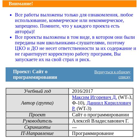
Внимание!
Все работы выложены только для ознакомления, любое
использование, коммерческое или некоммерческое,
запрещено. Помните, что у каждого проекта есть
автор(ы)!
Все проекты выложены в том виде, в котором они были
переданы нам школьниками-слушателями, поэтому
ЦКО и ДО не несет ответственности за их содержание и
не гарантирует корректную работу программ, Вы
запускаете их на свой страх и риск.
Проект: Сайт о
Вернуться к общему
программировании
списку
Учебный год
2016/2017
Максим Игоревич Д.
(WT-3,
Автор (группа)
Ф-10),
Даниил Кириллович
Р.
(WT-3)
Проект
Сайт о программировании
Руководитель
Алексей Владиславович Г.
Скриншоты
---
IT-Направление
Программирование