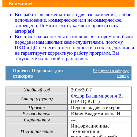
Внимание!
Все работы выложены только для ознакомления, любое
использование, коммерческое или некоммерческое,
запрещено. Помните, что у каждого проекта есть
автор(ы)!
Все проекты выложены в том виде, в котором они были
переданы нам школьниками-слушателями, поэтому
ЦКО и ДО не несет ответственности за их содержание и
не гарантирует корректную работу программ, Вы
запускаете их на свой страх и риск.
Проект: Персонаж для
Вернуться к общему
стикеров
списку
Учебный год
2016/2017
Федор Владимирович В.
Автор (группа)
(ПР-1Г, КД-1)
Проект
Персонаж для стикеров
Руководитель
Юлия Владимировна Н.
Скриншоты
---
Информационные
IT-Направление
технологии и
компьютерный дизайн