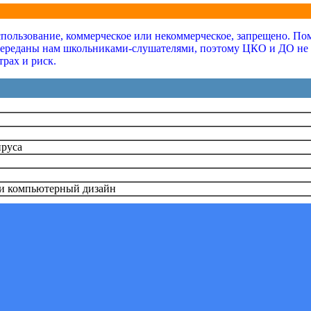
ользование, коммерческое или некоммерческое, запрещено. Помн
переданы нам школьниками-слушателями, поэтому ЦКО и ДО не не
трах и риск.
ируса
и компьютерный дизайн