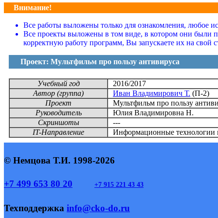
Внимание!
Все работы выложены только для ознакомления, любое исп
Все проекты выложены в том виде, в котором они были 
корректную работу программ, Вы запускаете их на свой с
Проект: Мультфильм про пользу антивируса
Учебный год
2016/2017
Автор (группа)
Иван Владимирович Т.
(П-2)
Проект
Мультфильм про пользу антив
Руководитель
Юлия Владимировна Н.
Скриншоты
---
IT-Направление
Информационные технологии 
© Немцова Т.И. 1998-2026
+7 499 653 80 20
+7 915 221 43 43
Техподдержка
info@cko-do.ru