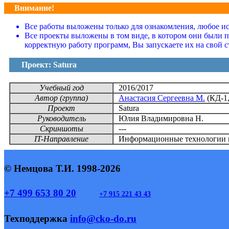
Внимание!
Все работы выложены только для ознакомления, любое исп
Все проекты выложены в том виде, в котором они были 
корректную работу программ, Вы запускаете их на свой с
Проект: Satura
Учебный год
2016/2017
Автор (группа)
Анастасия Сергеевна М.
(КД-1,
Проект
Satura
Руководитель
Юлия Владимировна Н.
Скриншоты
---
IT-Направление
Информационные технологии 
© Немцова Т.И. 1998-2026
+7 499 653 80 20
+7 915 221 43 43
Техподдержка
info@cko-do.ru