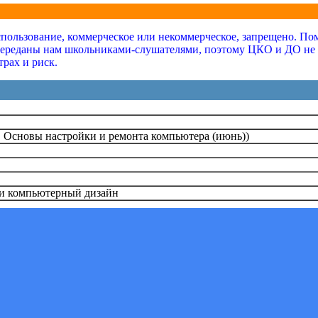
ользование, коммерческое или некоммерческое, запрещено. Помн
переданы нам школьниками-слушателями, поэтому ЦКО и ДО не не
трах и риск.
 Основы настройки и ремонта компьютера (июнь))
и компьютерный дизайн