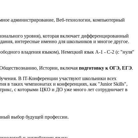
емное администрирование, Веб-технологии, компьютерный
сионального уровня), которая включает дифференцированный
адания, интересные именно для школьников и многое другое.
ободного владения языком), Немецкий язык A-1 - C-2 (с "нуля"
, Обществознанию, Истории, включая
подготовку к ОГЭ, ЕГЭ
.
бучения. В IT-Конференции участвуют школьники всех
я в таких чемпионатах и конференциях, как "Junior Skills",
итрикс, с которыми ЦКО и ДО уже много лет сотрудничает в
анный выбор будущей профессии.
хнологий и английскому языку.