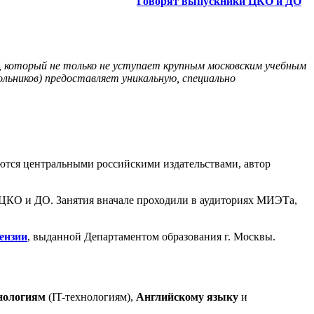
Говорят выпускники ЦКО и ДО
, который не только не уступает крупным московским учебным
ольников) предоставляет уникальную, специально
тся центральными российскими издательства­ми, автор
р ЦКО и ДО. Занятия вначале проходили в аудиториях МИЭТа,
ензии
, выданной Департаментом образования г. Москвы.
нологиям
(IT-технологиям),
Английскому языку
и