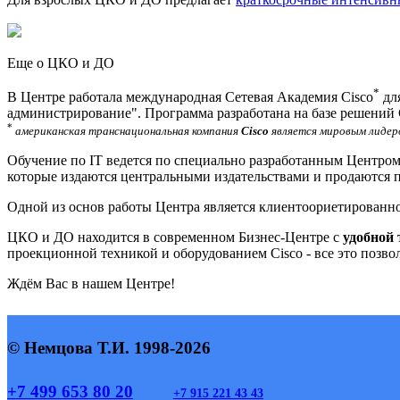
Еще о ЦКО и ДО
*
В Центре работала
международная Сетевая Академия Cisco
для
администрирование". Программа разработана на базе решений 
*
американская транснациональная компания
Cisco
является мировым лидер
Обучение по IT ведется по
специально разработанным Центром
которые издаются центральными издательствами и продаются п
Одной из основ работы Центра является
клиентоориетированн
ЦКО и ДО находится в современном Бизнес-Центре с
удобной
проекционной техникой и оборудованием Cisco - все это позво
Ждём Вас в нашем Центре!
© Немцова Т.И. 1998-2026
+7 499 653 80 20
+7 915 221 43 43