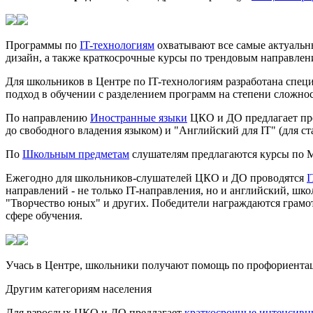
Программы по
IT-технологиям
охватывают все самые актуальн
дизайн, а также краткосрочные курсы по трендовым направлен
Для школьников в Центре по IT-технологиям разработана спец
подход в обучении с разделением программ на степени сложно
По направлению
Иностранные языки
ЦКО и ДО предлагает прог
до свободного владения языком) и "Английский для IT" (для с
По
Школьным предметам
слушателям предлагаются курсы по М
Ежегодно для школьников-слушателей ЦКО и ДО проводятся
I
направлений - не только IT-направления, но и английский, шко
"Творчество юных" и других. Победители награждаются грамот
сфере обучения.
Учась в Центре, школьники получают помощь по профориентац
Другим категориям населения
Для взрослых ЦКО и ДО предлагает
краткосрочные интенсивн