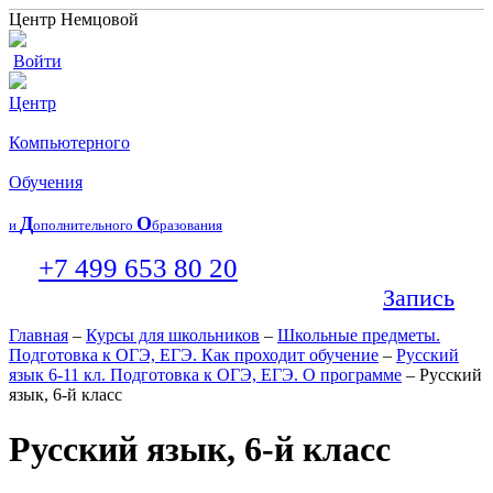
Центр Немцовой
Войти
Центр
Компьютерного
Обучения
Д
О
и
ополнительного
бразования
+7 499 653 80 20
Запись
Главная
–
Курсы для школьников
–
Школьные предметы.
Подготовка к ОГЭ, ЕГЭ. Как проходит обучение
–
Русский
язык 6-11 кл. Подготовка к ОГЭ, ЕГЭ. О программе
– Русский
язык, 6-й класс
Русский язык, 6-й класс