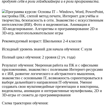
пробуют себя в роли геймдизайнера и в роли программиста.
Программа курсов:
Основы IT – Windows, Word, PowerPoint,
настройка ПК, слепой метод печати, Интернет для учёбы и
творчества, безопасность в сети. Знакомство с искусственным
интеллектом (ИИ). Фото и видеомонтаж. Анимация и
3D-моделирование
. Алгоритмы и программирование 2D и
3D-игр
, многопользовательские игры
Рекомендуемый возраст:
Школьники 2-4 классов
Исходный уровень знаний для начала обучения:
C нуля
Полный цикл обучения:
2 уровня (2 уч. года)
Результат обучения:
Уверенная работа на ПК и с офисными
приложениями, знакомство с полезными Интернет-ресурсами
и с ИИ, развитие логического и абстрактного мышления,
знакомство с основными IT, возможность сориентироваться в
выборе дальнейшего направления
IT-обучения
. Умение
создавать свои мультимедийные презентации и викторины,
видеоклипы, анимации и интерактивные мультфильмы, 2D и
3D-игры
от сюжета до программирования
Схема траектории обучения: