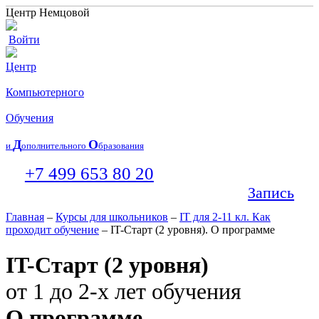
Центр Немцовой
Войти
Центр
Компьютерного
Обучения
Д
О
и
ополнительного
бразования
+7 499 653 80 20
Запись
Главная
–
Курсы для школьников
–
IT для 2-11 кл. Как
проходит обучение
– IT-Старт (2 уровня).
О программе
IT-Старт (2 уровня)
от 1 до 2-х лет обучения
О программе