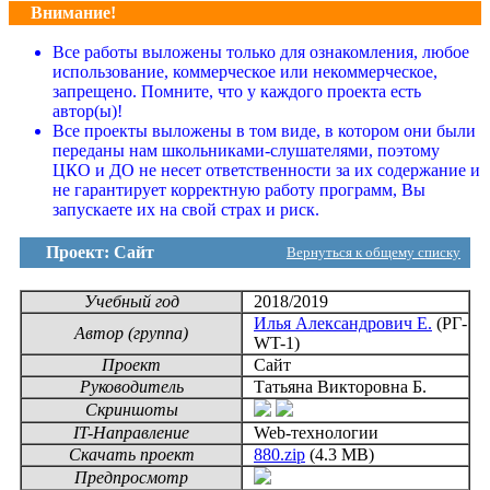
Внимание!
Все работы выложены только для ознакомления, любое
использование, коммерческое или некоммерческое,
запрещено. Помните, что у каждого проекта есть
автор(ы)!
Все проекты выложены в том виде, в котором они были
переданы нам школьниками-слушателями, поэтому
ЦКО и ДО не несет ответственности за их содержание и
не гарантирует корректную работу программ, Вы
запускаете их на свой страх и риск.
Проект: Сайт
Вернуться к общему списку
Учебный год
2018/2019
Илья Александрович Е.
(РГ-
Автор (группа)
WT-1)
Проект
Сайт
Руководитель
Татьяна Викторовна Б.
Скриншоты
IT-Направление
Web-технологии
Скачать проект
880.zip
(4.3 MB)
Предпросмотр